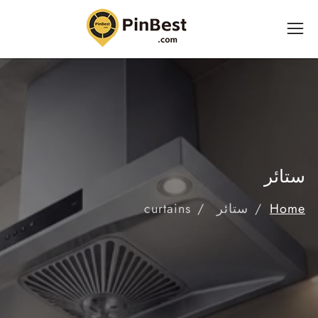
ى
محتوى
ستائر
Home
ستائر
curtains